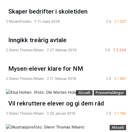
Aktuelt
Skaper bedrifter i skoletiden
MysenPosten
11. mars 2019
0
1 227
Næringsliv
Inngikk treårig avtale
Glenn Thomas Nilsen
27. februar 2019
0
3 204
Aktuelt
Mysen-elever klare for NM
Glenn Thomas Nilsen
17. februar 2019
0
1 697
Aktuelt
Pressemeldinger
Vil rekruttere elever og gi dem råd
Glenn Thomas Nilsen
25. januar 2019
0
1 160
Aktuelt