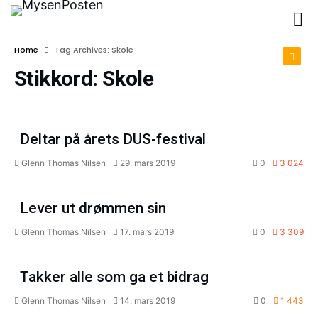
Home
Tag Archives: Skole
Stikkord:
Skole
Kultur
Deltar på årets DUS-festival
Glenn Thomas Nilsen
29. mars 2019
0
3 024
Magasin
Lever ut drømmen sin
Glenn Thomas Nilsen
17. mars 2019
0
3 309
Aktuelt
Takker alle som ga et bidrag
Glenn Thomas Nilsen
14. mars 2019
0
1 443