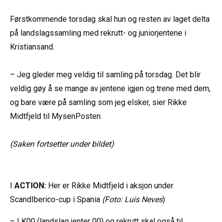
Førstkommende torsdag skal hun og resten av laget delta
på landslagssamling med rekrutt- og juniorjentene i
Kristiansand.
– Jeg gleder meg veldig til samling på torsdag. Det blir
veldig gøy å se mange av jentene igjen og trene med dem,
og bare være på samling som jeg elsker, sier Rikke
Midtfjeld til MysenPosten.
(Saken fortsetter under bildet)
I
ACTION:
Her er Rikke Midtfjeld i aksjon under
ScandIberico-cup i Spania
(Foto: Luis Neves
)
– LK00 (landslag jenter 00) og rekrutt skal også til