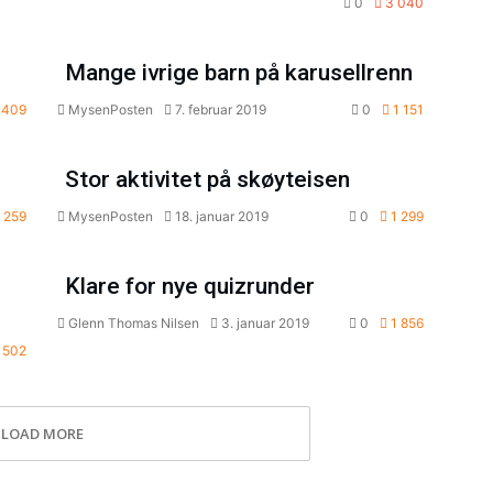
0
3 040
ort
Leserinnlegg
Mange ivrige barn på karusellrenn
 409
MysenPosten
7. februar 2019
0
1 151
ort
Leserinnlegg
Stor aktivitet på skøyteisen
 259
MysenPosten
18. januar 2019
0
1 299
ort
Opplevelser
Klare for nye quizrunder
Glenn Thomas Nilsen
3. januar 2019
0
1 856
 502
LOAD MORE