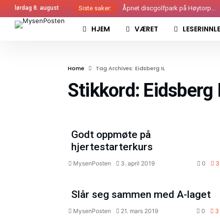
lørdag 8. august
Siste saker:
Åpnet discgolfpark på Høytorp...
Inviterte beboerne på cruising...
HJEM
VÆRET
LESERINNL
BILDER: Indre Østfold Festival 2019
Mimrestund for badet...
Home
Tag Archives: Eidsberg IL
Stikkord:
Eidsberg 
Leserinnl
Godt oppmøte på
hjertestarterkurs
MysenPosten
3. april 2019
0
3
Sp
Slår seg sammen med A-laget
MysenPosten
21. mars 2019
0
3