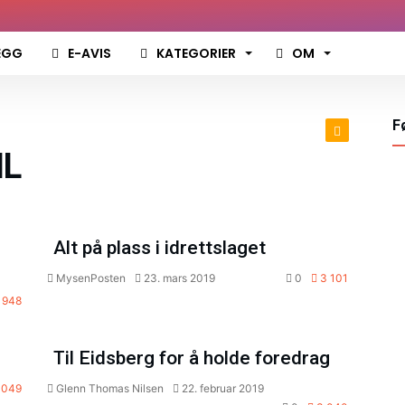
EGG
E-AVIS
KATEGORIER
OM
...
F
IL
egg
Aktuelt
Leserinnlegg
Alt på plass i idrettslaget
MysenPosten
23. mars 2019
0
3 101
 948
ort
Sport
Til Eidsberg for å holde foredrag
 049
Glenn Thomas Nilsen
22. februar 2019