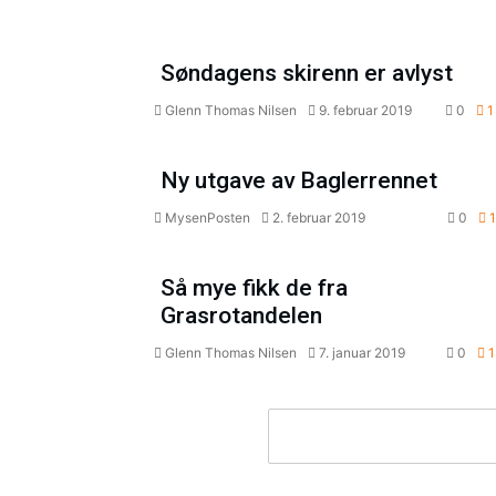
Sp
Søndagens skirenn er avlyst
Glenn Thomas Nilsen
9. februar 2019
0
1
Opplevelser
Sp
Ny utgave av Baglerrennet
MysenPosten
2. februar 2019
0
1
Aktuelt
Kultur
Pressemeldinger
Sp
Så mye fikk de fra
Grasrotandelen
Glenn Thomas Nilsen
7. januar 2019
0
1